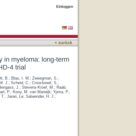
lts from the phase III
Einloggen
« zurück
y in myeloma: long-term
D-4 trial
lt, B.
;
Blau, I. W.
;
Zweegman, S.
;
M. J.
;
Scheid, C.
;
Croockewit, S.
;
llengass, J.
;
Stevens-Kroef, M.
;
Raab,
rt, P.
;
Kooy, M. van Marwijk
;
Ypma, P.
;
 T.
;
Jarari, Le
;
Salwender, H. J.
;