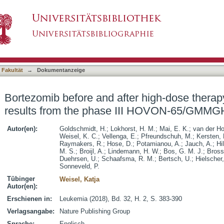
er high-dose therapy in myeloma: long-term resu
asiert)
ial
 Fakultät
→
Dokumentanzeige
Bortezomib before and after high-dose therap
results from the phase III HOVON-65/GMMGH
Autor(en):
Goldschmidt, H.
;
Lokhorst, H. M.
;
Mai, E. K.
;
van der Ho
Weisel, K. C.
;
Vellenga, E.
;
Pfreundschuh, M.
;
Kersten, 
Raymakers, R.
;
Hose, D.
;
Potamianou, A.
;
Jauch, A.
;
Hi
M. S.
;
Broijl, A.
;
Lindemann, H. W.
;
Bos, G. M. J.
;
Brossa
Duehrsen, U.
;
Schaafsma, R. M.
;
Bertsch, U.
;
Hielscher,
Sonneveld, P.
Tübinger
Weisel, Katja
Autor(en):
Erschienen in:
Leukemia (2018), Bd. 32, H. 2, S. 383-390
Verlagsangabe:
Nature Publishing Group
Sprache:
Englisch