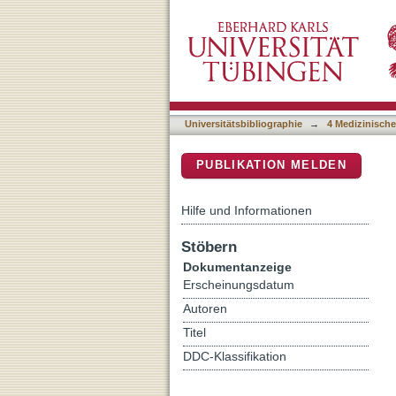
Bortezomib before and aft
DSpace Repositorium (Manakin b
HOVON-65/GMMGHD-4 tr
Universitätsbibliographie
→
4 Medizinische
PUBLIKATION MELDEN
Hilfe und Informationen
Stöbern
Dokumentanzeige
Erscheinungsdatum
Autoren
Titel
DDC-Klassifikation