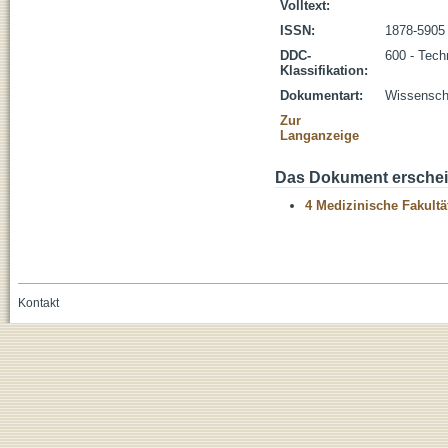
Volltext:
ISSN:
1878-5905
DDC-
600 - Tech
Klassifikation:
Dokumentart:
Wissenscha
Zur
Langanzeige
Das Dokument erschein
4 Medizinische Fakultä
Kontakt