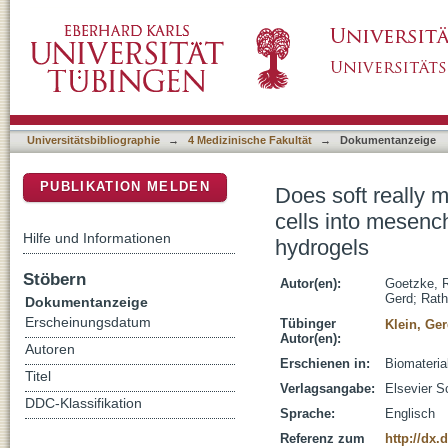
Does soft really matter? Differentiation of i
DSpace Repositorium (Manakin basiert)
cells is not influenced by soft hydrogels
Universitätsbibliographie
→
4 Medizinische Fakultät
→
Dokumentanzeige
PUBLIKATION MELDEN
Does soft really m
cells into mesench
Hilfe und Informationen
hydrogels
Stöbern
Autor(en):
Goetzke, 
Gerd
;
Rath
Dokumentanzeige
Erscheinungsdatum
Tübinger
Klein, Ge
Autor(en):
Autoren
Erschienen in:
Biomateria
Titel
Verlagsangabe:
Elsevier S
DDC-Klassifikation
Sprache:
Englisch
Referenz zum
http://dx.