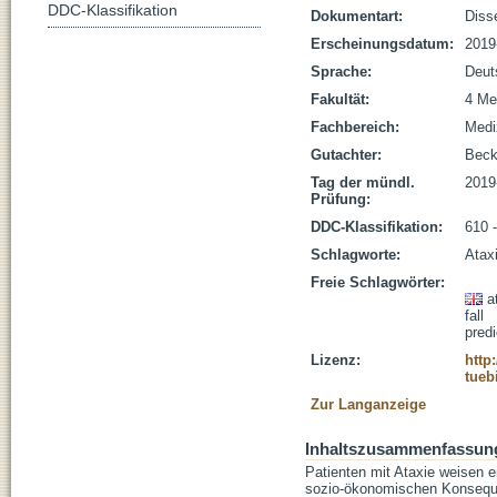
DDC-Klassifikation
Dokumentart:
Disse
Erscheinungsdatum:
2019
Sprache:
Deut
Fakultät:
4 Me
Fachbereich:
Medi
Gutachter:
Beck
Tag der mündl.
2019
Prüfung:
DDC-Klassifikation:
610 
Schlagworte:
Ataxi
Freie Schlagwörter:
a
fall
predi
Lizenz:
http
tueb
Zur Langanzeige
Inhaltszusammenfassun
Patienten mit Ataxie weisen e
sozio-ökonomischen Konsequen