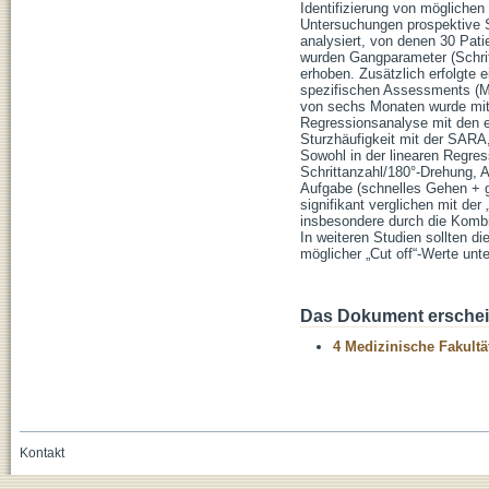
Identifizierung von möglichen
Untersuchungen prospektive S
analysiert, von denen 30 Pati
wurden Gangparameter (Schrit
erhoben. Zusätzlich erfolgte 
spezifischen Assessments (M
von sechs Monaten wurde mitte
Regressionsanalyse mit den e
Sturzhäufigkeit mit der SARA,
Sowohl in der linearen Regres
Schrittanzahl/180°-Drehung, 
Aufgabe (schnelles Gehen + 
signifikant verglichen mit de
insbesondere durch die Kombi
In weiteren Studien sollten d
möglicher „Cut off“-Werte unt
Das Dokument erschein
4 Medizinische Fakultä
Kontakt