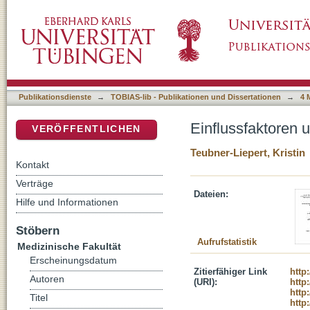
Einflussfaktoren und Prädiktoren von Stürzen
DSpace Repositorium (Manakin basiert)
Publikationsdienste
→
TOBIAS-lib - Publikationen und Dissertationen
→
4 
Einflussfaktoren 
VERÖFFENTLICHEN
Teubner-Liepert, Kristin
Kontakt
Verträge
Dateien:
Hilfe und Informationen
Stöbern
Aufrufstatistik
Medizinische Fakultät
Erscheinungsdatum
Zitierfähiger Link
http
Autoren
(URI):
http
http
Titel
http