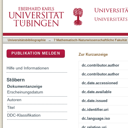
Plant functional trait shifts explain concurre
DSpace Repositorium (Manakin basiert)
soil microbial communities
Universitätsbibliographie
→
7 Mathematisch-Naturwissenschaftliche Fakultät
PUBLIKATION MELDEN
Zur Kurzanzeige
dc.contributor.author
Hilfe und Informationen
dc.contributor.author
Stöbern
dc.date.accessioned
Dokumentanzeige
dc.date.available
Erscheinungsdatum
Autoren
dc.date.issued
Titel
dc.identifier.uri
DDC-Klassifikation
dc.language.iso
dc.relation.uri