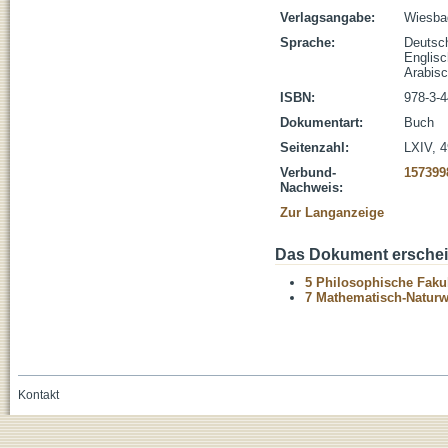
Verlagsangabe:
Wiesbad
Sprache:
Deutsc
Englisc
Arabis
ISBN:
978-3-4
Dokumentart:
Buch
Seitenzahl:
LXIV, 4
Verbund-
157399
Nachweis:
Zur Langanzeige
Das Dokument erschein
5 Philosophische Fakul
7 Mathematisch-Naturwi
Kontakt