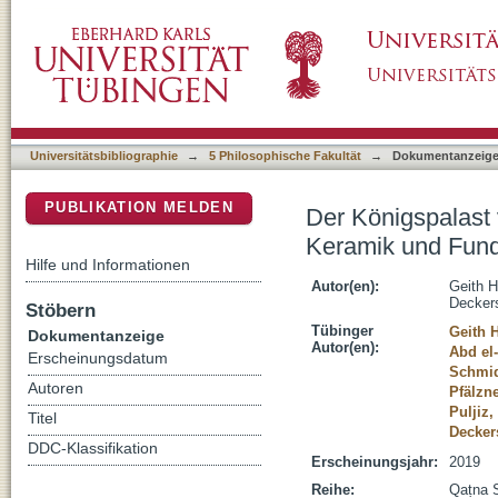
Der Königspalast von Qaṭna, Teil 2: Architek
DSpace Repositorium (Manakin basiert)
Zentralbereiches
Universitätsbibliographie
→
5 Philosophische Fakultät
→
Dokumentanzeig
PUBLIKATION MELDEN
Der Königspalast v
Keramik und Fund
Hilfe und Informationen
Autor(en):
Geith 
Deckers
Stöbern
Tübinger
Geith 
Dokumentanzeige
Autor(en):
Abd el-
Erscheinungsdatum
Schmid
Autoren
Pfälzne
Puljiz,
Titel
Decker
DDC-Klassifikation
Erscheinungsjahr:
2019
Reihe:
Qaṭna S