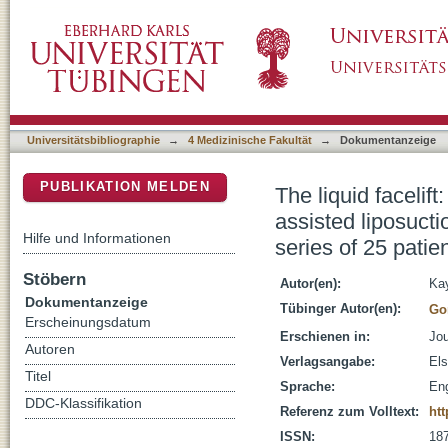
The liquid facelift: First hands-on experience 
DSpace Repositorium (Manakin basiert)
additive technique for rhytidectomy - a case s
Universitätsbibliographie
→
4 Medizinische Fakultät
→
Dokumentanzeige
PUBLIKATION MELDEN
The liquid facelift
assisted liposucti
Hilfe und Informationen
series of 25 patie
Stöbern
Autor(en):
Kay
Dokumentanzeige
Tübinger Autor(en):
Gon
Erscheinungsdatum
Erschienen in:
Jou
Autoren
Verlagsangabe:
Els
Titel
Sprache:
Eng
DDC-Klassifikation
Referenz zum Volltext:
htt
ISSN:
18