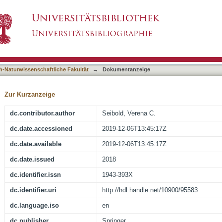
e the size of the attentional focus?
asiert)
h-Naturwissenschaftliche Fakultät
→
Dokumentanzeige
Zur Kurzanzeige
dc.contributor.author
Seibold, Verena C.
dc.date.accessioned
2019-12-06T13:45:17Z
dc.date.available
2019-12-06T13:45:17Z
dc.date.issued
2018
dc.identifier.issn
1943-393X
dc.identifier.uri
http://hdl.handle.net/10900/95583
dc.language.iso
en
dc.publisher
Springer