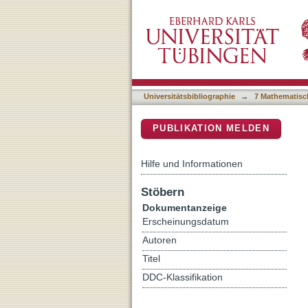
Do alerting signals increas
DSpace Repositorium (Manakin b
Universitätsbibliographie
→
7 Mathematisc
PUBLIKATION MELDEN
Hilfe und Informationen
Stöbern
Dokumentanzeige
Erscheinungsdatum
Autoren
Titel
DDC-Klassifikation