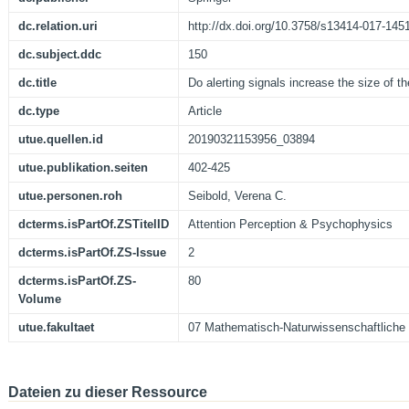
dc.relation.uri
http://dx.doi.org/10.3758/s13414-017-145
dc.subject.ddc
150
dc.title
Do alerting signals increase the size of th
dc.type
Article
utue.quellen.id
20190321153956_03894
utue.publikation.seiten
402-425
utue.personen.roh
Seibold, Verena C.
dcterms.isPartOf.ZSTitelID
Attention Perception & Psychophysics
dcterms.isPartOf.ZS-Issue
2
dcterms.isPartOf.ZS-
80
Volume
utue.fakultaet
07 Mathematisch-Naturwissenschaftliche 
Dateien zu dieser Ressource