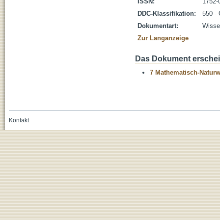
ISSN:
1752-
DDC-Klassifikation:
550 -
Dokumentart:
Wissen
Zur Langanzeige
Das Dokument erschein
7 Mathematisch-Naturwi
Kontakt