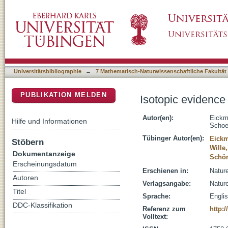
Isotopic evidence for oxygenated Mesoarch
DSpace Repositorium (Manakin basiert)
Universitätsbibliographie
→
7 Mathematisch-Naturwissenschaftliche Fakultät
PUBLIKATION MELDEN
Isotopic evidenc
Autor(en):
Eickm
Hilfe und Informationen
Schoe
Tübinger Autor(en):
Eickm
Stöbern
Wille,
Dokumentanzeige
Schö
Erscheinungsdatum
Erschienen in:
Nature
Autoren
Verlagsangabe:
Natur
Titel
Sprache:
Engli
DDC-Klassifikation
Referenz zum
http:
Volltext: