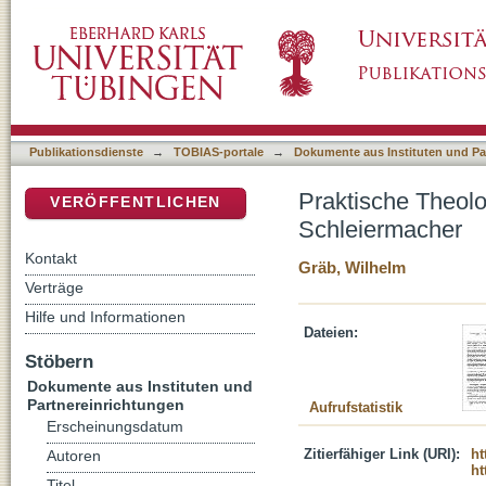
Praktische Theologie als Theorie der Kirchen
DSpace Repositorium (Manakin basiert)
Publikationsdienste
→
TOBIAS-portale
→
Dokumente aus Instituten und Pa
Praktische Theolog
VERÖFFENTLICHEN
Schleiermacher
Kontakt
Gräb, Wilhelm
Verträge
Hilfe und Informationen
Dateien:
Stöbern
Dokumente aus Instituten und
Partnereinrichtungen
Aufrufstatistik
Erscheinungsdatum
Zitierfähiger Link (URI):
ht
Autoren
ht
Titel