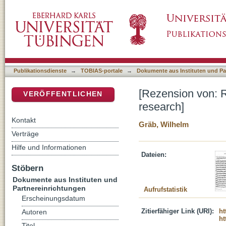
[Rezension von: Religion: immediate experie
DSpace Repositorium (Manakin basiert)
Publikationsdienste
→
TOBIAS-portale
→
Dokumente aus Instituten und Pa
[Rezension von: R
VERÖFFENTLICHEN
research]
Kontakt
Gräb, Wilhelm
Verträge
Hilfe und Informationen
Dateien:
Stöbern
Dokumente aus Instituten und
Partnereinrichtungen
Aufrufstatistik
Erscheinungsdatum
Zitierfähiger Link (URI):
ht
Autoren
ht
Titel