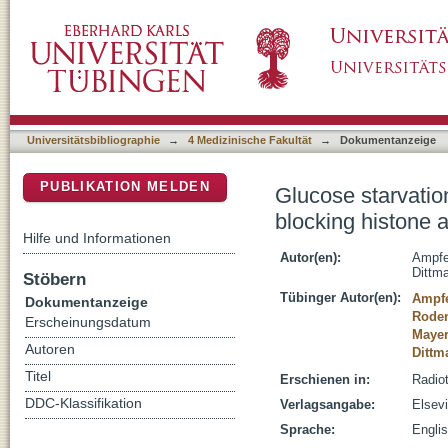
Glucose starvation impairs DNA repair in tumo
DSpace Repositorium (Manakin basiert)
Universitätsbibliographie
→
4 Medizinische Fakultät
→
Dokumentanzeige
PUBLIKATION MELDEN
Glucose starvation
blocking histone a
Hilfe und Informationen
Autor(en):
Ampfe
Dittm
Stöbern
Tübinger Autor(en):
Ampfe
Dokumentanzeige
Rodem
Erscheinungsdatum
Mayer
Autoren
Dittm
Titel
Erschienen in:
Radio
DDC-Klassifikation
Verlagsangabe:
Elsevi
Sprache:
Engli