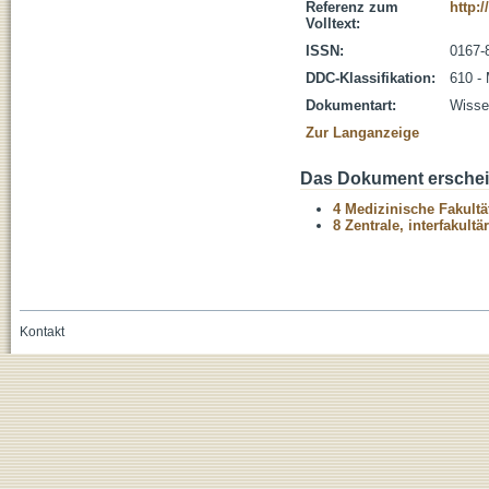
Referenz zum
http:
Volltext:
ISSN:
0167-
DDC-Klassifikation:
610 -
Dokumentart:
Wissen
Zur Langanzeige
Das Dokument erschein
4 Medizinische Fakultä
8 Zentrale, interfakult
Kontakt