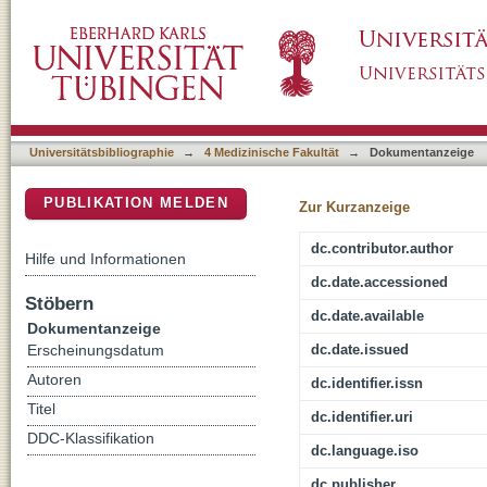
Cerebral oxygenation during skin-to-skin care
DSpace Repositorium (Manakin basiert)
Universitätsbibliographie
→
4 Medizinische Fakultät
→
Dokumentanzeige
PUBLIKATION MELDEN
Zur Kurzanzeige
dc.contributor.author
Hilfe und Informationen
dc.date.accessioned
Stöbern
dc.date.available
Dokumentanzeige
dc.date.issued
Erscheinungsdatum
Autoren
dc.identifier.issn
Titel
dc.identifier.uri
DDC-Klassifikation
dc.language.iso
dc.publisher