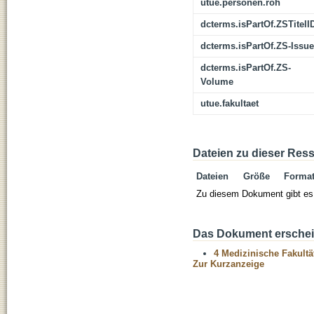
utue.personen.roh
dcterms.isPartOf.ZSTitelI
dcterms.isPartOf.ZS-Issue
dcterms.isPartOf.ZS-
Volume
utue.fakultaet
Dateien zu dieser Res
Dateien
Größe
Forma
Zu diesem Dokument gibt es 
Das Dokument erschein
4 Medizinische Fakultä
Zur Kurzanzeige