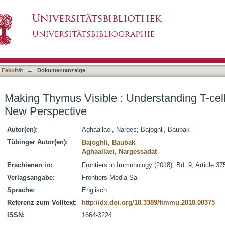
Understanding T-cell Development from a New 
asiert)
 Fakultät
→
Dokumentanzeige
Making Thymus Visible : Understanding T-cel
New Perspective
Autor(en):
Aghaallaei, Narges
;
Bajoghli, Baubak
Tübinger Autor(en):
Bajoghli, Baubak
Aghaallaei, Nargessadat
Erschienen in:
Frontiers in Immunology (2018), Bd. 9, Article 37
Verlagsangabe:
Frontiers Media Sa
Sprache:
Englisch
Referenz zum Volltext:
http://dx.doi.org/10.3389/fimmu.2018.00375
ISSN:
1664-3224