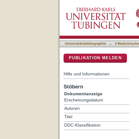
Making Thymus Visible : 
DSpace Repositorium (Manakin b
Universitätsbibliographie
→
4 Medizinische
PUBLIKATION MELDEN
Hilfe und Informationen
Stöbern
Dokumentanzeige
Erscheinungsdatum
Autoren
Titel
DDC-Klassifikation