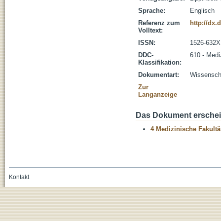
Sprache:
Englisch
Referenz zum
http://dx
Volltext:
ISSN:
1526-632X
DDC-
610 - Medi
Klassifikation:
Dokumentart:
Wissenscha
Zur
Langanzeige
Das Dokument erschein
4 Medizinische Fakultä
Kontakt