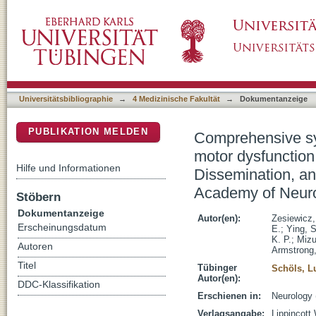
Comprehensive systematic review summary : 
DSpace Repositorium (Manakin basiert)
ataxia: Report of the Guideline Developmen
the American Academy of Neurology
Universitätsbibliographie
→
4 Medizinische Fakultät
→
Dokumentanzeige
PUBLIKATION MELDEN
Comprehensive sy
motor dysfunction
Hilfe und Informationen
Dissemination, a
Academy of Neur
Stöbern
Dokumentanzeige
Autor(en):
Zesiewicz,
Erscheinungsdatum
E.
;
Ying, 
K. P.
;
Mizu
Autoren
Armstrong,
Titel
Tübinger
Schöls, L
Autor(en):
DDC-Klassifikation
Erschienen in:
Neurology 
Verlagsangabe:
Lippincott