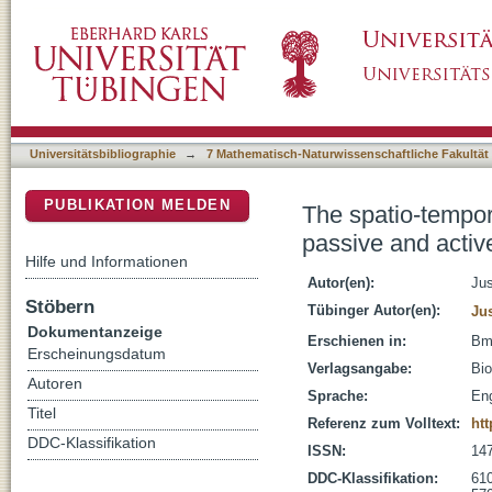
The spatio-temporal dynamics of deviance and
DSpace Repositorium (Manakin basiert)
oddball paradigm: a sLORETA study
Universitätsbibliographie
→
7 Mathematisch-Naturwissenschaftliche Fakultät
PUBLIKATION MELDEN
The spatio-tempor
passive and activ
Hilfe und Informationen
Autor(en):
Jus
Stöbern
Tübinger Autor(en):
Ju
Dokumentanzeige
Erschienen in:
Bmc
Erscheinungsdatum
Verlagsangabe:
Bio
Autoren
Sprache:
Eng
Titel
Referenz zum Volltext:
htt
DDC-Klassifikation
ISSN:
14
DDC-Klassifikation:
610