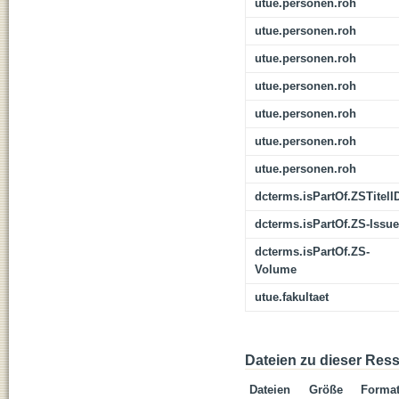
utue.personen.roh
utue.personen.roh
utue.personen.roh
utue.personen.roh
utue.personen.roh
utue.personen.roh
utue.personen.roh
dcterms.isPartOf.ZSTitelI
dcterms.isPartOf.ZS-Issue
dcterms.isPartOf.ZS-
Volume
utue.fakultaet
Dateien zu dieser Res
Dateien
Größe
Forma