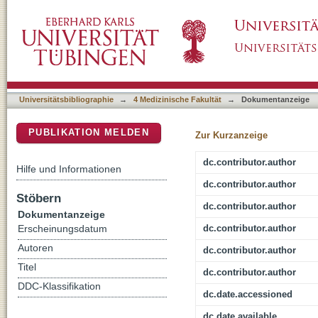
Wnt-signaling enhances neural crest migrati
DSpace Repositorium (Manakin basiert)
phenotype
Universitätsbibliographie
→
4 Medizinische Fakultät
→
Dokumentanzeige
PUBLIKATION MELDEN
Zur Kurzanzeige
dc.contributor.author
Hilfe und Informationen
dc.contributor.author
Stöbern
dc.contributor.author
Dokumentanzeige
dc.contributor.author
Erscheinungsdatum
Autoren
dc.contributor.author
Titel
dc.contributor.author
DDC-Klassifikation
dc.date.accessioned
dc.date.available