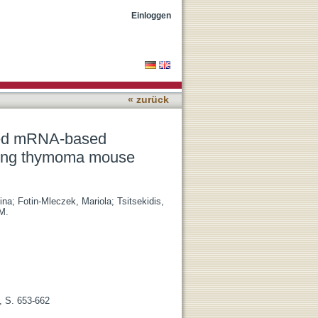
apy in a syngeneic,
Einloggen
« zurück
ined mRNA-based
sing thymoma mouse
ina
;
Fotin-Mleczek, Mariola
;
Tsitsekidis,
M.
, S. 653-662