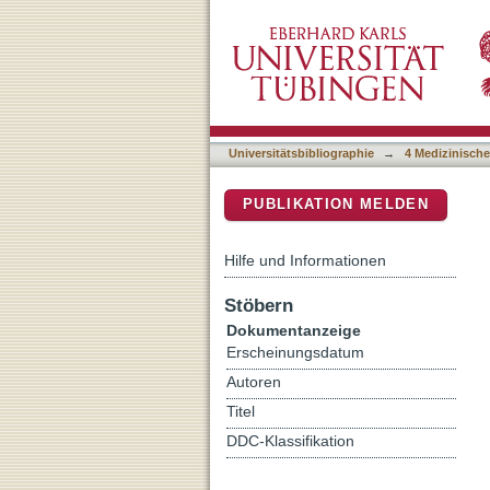
Abscopal effects of radi
DSpace Repositorium (Manakin b
OVA-expressing thymom
Universitätsbibliographie
→
4 Medizinische
PUBLIKATION MELDEN
Hilfe und Informationen
Stöbern
Dokumentanzeige
Erscheinungsdatum
Autoren
Titel
DDC-Klassifikation