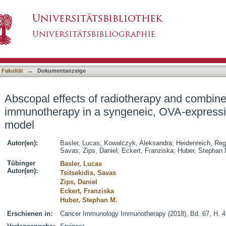
otherapy and combined mRNA-based immunother
asiert)
a mouse model
 Fakultät
→
Dokumentanzeige
Abscopal effects of radiotherapy and comb
immunotherapy in a syngeneic, OVA-expres
model
Autor(en):
Basler, Lucas
;
Kowalczyk, Aleksandra
;
Heidenreich, Reg
Savas
;
Zips, Daniel
;
Eckert, Franziska
;
Huber, Stephan 
Tübinger
Basler, Lucas
Autor(en):
Tsitsekidis, Savas
Zips, Daniel
Eckert, Franziska
Huber, Stephan M.
Erschienen in:
Cancer Immunology Immunotherapy (2018), Bd. 67, H. 4