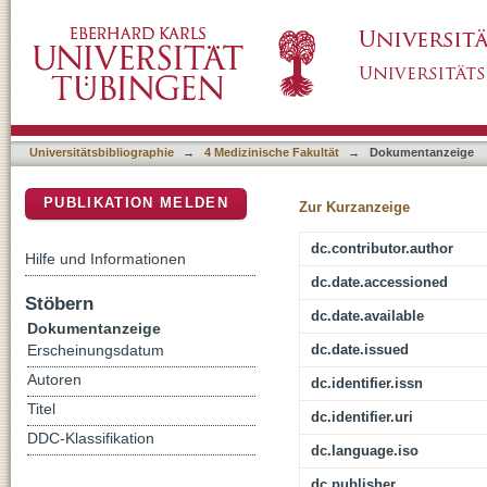
Characterization of Severe Arterial Phase Re
DSpace Repositorium (Manakin basiert)
Enhanced MRI - Assessment of Interrater Agr
Universitätsbibliographie
→
4 Medizinische Fakultät
→
Dokumentanzeige
PUBLIKATION MELDEN
Zur Kurzanzeige
dc.contributor.author
Hilfe und Informationen
dc.date.accessioned
Stöbern
dc.date.available
Dokumentanzeige
dc.date.issued
Erscheinungsdatum
Autoren
dc.identifier.issn
Titel
dc.identifier.uri
DDC-Klassifikation
dc.language.iso
dc.publisher