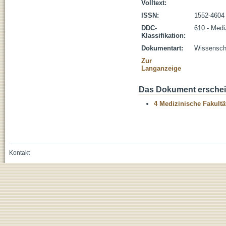
Volltext:
ISSN:
1552-4604
DDC-
610 - Medi
Klassifikation:
Dokumentart:
Wissenscha
Zur
Langanzeige
Das Dokument erschein
4 Medizinische Fakultä
Kontakt