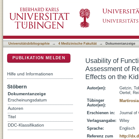
Usability of Functional MRI in Clinical Studi
DSpace Repositorium (Manakin basiert)
Perfusion and Quantification of Hemodynamic
Universitätsbibliographie
→
4 Medizinische Fakultät
→
Dokumentanzeige
PUBLIKATION MELDEN
Usability of Funct
Assessment of Re
Hilfe und Informationen
Effects on the Ki
Stöbern
Autor(en):
Getzin, To
Oertel, Re
Dokumentanzeige
Erscheinungsdatum
Tübinger
Martirosia
Autor(en):
Autoren
Erschienen in:
Journal of
Titel
Verlagsangabe:
Wiley
DDC-Klassifikation
Sprache:
Englisch
Referenz zum
http://dx.