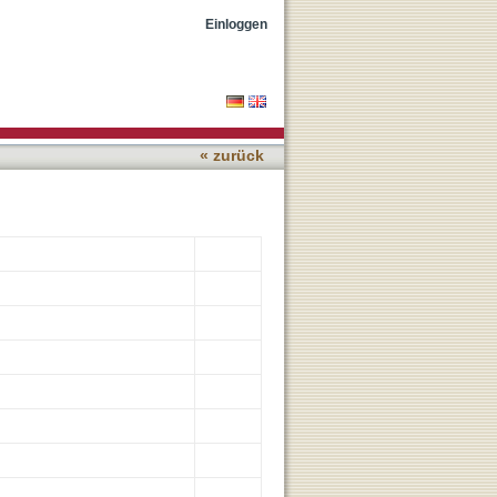
nsplantation : short-term
Einloggen
« zurück