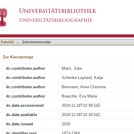
 immune response on xenogeneic heart valve tra
asiert)
ure
 Fakultät
→
Dokumentanzeige
Zur Kurzanzeige
dc.contributor.author
Marzi, Julia
dc.contributor.author
Schenke-Layland, Katja
dc.contributor.author
Biermann, Anna Christina
dc.contributor.author
Brauchle, Eva Maria
dc.date.accessioned
2019-11-18T10:39:54Z
dc.date.available
2019-11-18T10:39:54Z
dc.date.issued
2018
dc.identifier.issn
1873-734X