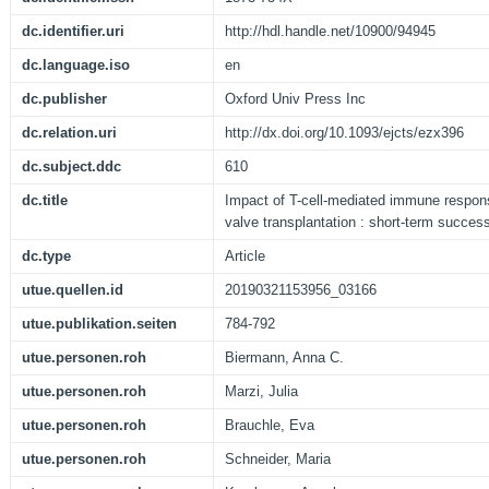
dc.identifier.uri
http://hdl.handle.net/10900/94945
dc.language.iso
en
dc.publisher
Oxford Univ Press Inc
dc.relation.uri
http://dx.doi.org/10.1093/ejcts/ezx396
dc.subject.ddc
610
dc.title
Impact of T-cell-mediated immune respon
valve transplantation : short-term success
dc.type
Article
utue.quellen.id
20190321153956_03166
utue.publikation.seiten
784-792
utue.personen.roh
Biermann, Anna C.
utue.personen.roh
Marzi, Julia
utue.personen.roh
Brauchle, Eva
utue.personen.roh
Schneider, Maria