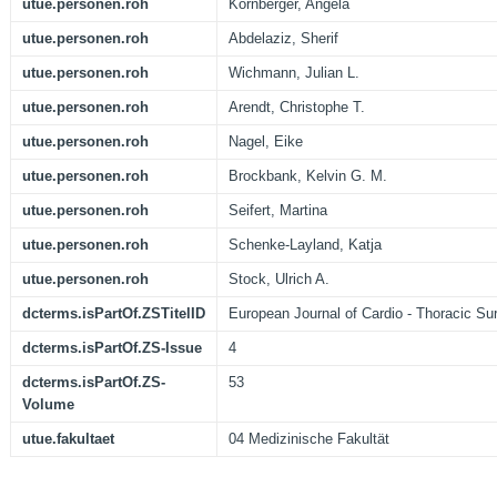
utue.personen.roh
Kornberger, Angela
utue.personen.roh
Abdelaziz, Sherif
utue.personen.roh
Wichmann, Julian L.
utue.personen.roh
Arendt, Christophe T.
utue.personen.roh
Nagel, Eike
utue.personen.roh
Brockbank, Kelvin G. M.
utue.personen.roh
Seifert, Martina
utue.personen.roh
Schenke-Layland, Katja
utue.personen.roh
Stock, Ulrich A.
dcterms.isPartOf.ZSTitelID
European Journal of Cardio - Thoracic Su
dcterms.isPartOf.ZS-Issue
4
dcterms.isPartOf.ZS-
53
Volume
utue.fakultaet
04 Medizinische Fakultät