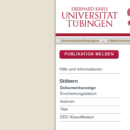
Impact of T-cell-mediated
DSpace Repositorium (Manakin b
success and mid-term fail
Universitätsbibliographie
→
4 Medizinische
PUBLIKATION MELDEN
Hilfe und Informationen
Stöbern
Dokumentanzeige
Erscheinungsdatum
Autoren
Titel
DDC-Klassifikation