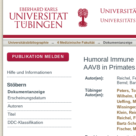
Humoral Immune Response After Intravitreal 
DSpace Repositorium (Manakin basiert)
Patients
Universitätsbibliographie
→
4 Medizinische Fakultät
→
Dokumentanzeige
PUBLIKATION MELDEN
Humoral Immune Re
AAV8 in Primates
Hilfe und Informationen
Autor(en):
Reichel, Fe
Bernd
;
Bar
Stöbern
Tübinger
Peters, To
Dokumentanzeige
Autor(en):
Wilhelm, 
Erscheinungsdatum
Ueffing, M
Autoren
Wissinger
Klein, Rei
Titel
Reichel, F
DDC-Klassifikation
Bartz-Schm
Fischer, 