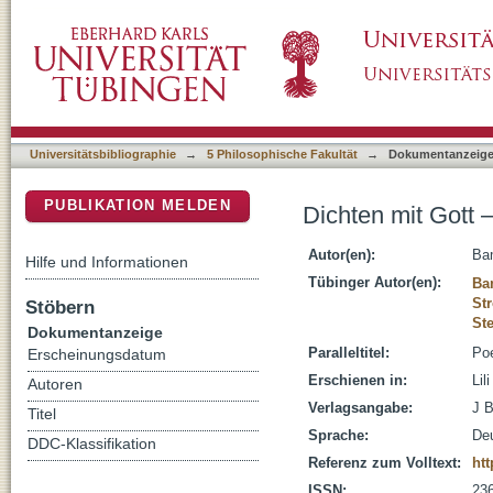
Dichten mit Gott – Schreiben über Gott : Eine
DSpace Repositorium (Manakin basiert)
Universitätsbibliographie
→
5 Philosophische Fakultät
→
Dokumentanzeig
PUBLIKATION MELDEN
Dichten mit Gott –
Autor(en):
Ba
Hilfe und Informationen
Tübinger Autor(en):
Ba
St
Stöbern
St
Dokumentanzeige
Paralleltitel:
Poe
Erscheinungsdatum
Erschienen in:
Lil
Autoren
Verlagsangabe:
J B
Titel
Sprache:
De
DDC-Klassifikation
Referenz zum Volltext:
htt
ISSN:
23