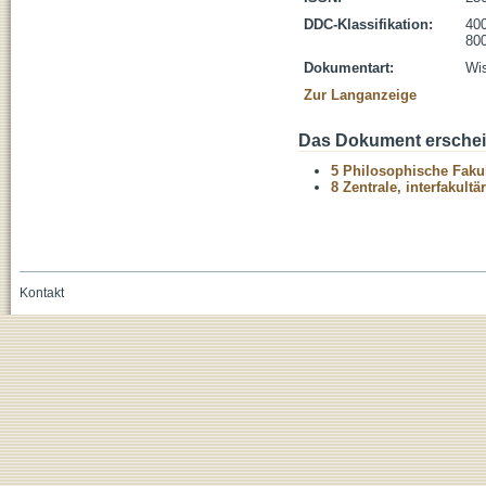
DDC-Klassifikation:
400
800
Dokumentart:
Wis
Zur Langanzeige
Das Dokument erschein
5 Philosophische Fakul
8 Zentrale, interfakult
Kontakt