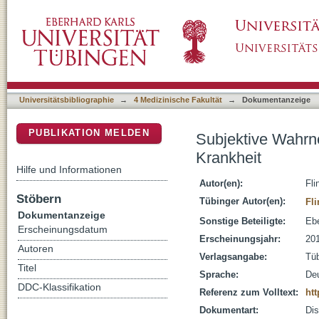
Subjektive Wahrnehmung prodromaler Zeiche
DSpace Repositorium (Manakin basiert)
Universitätsbibliographie
→
4 Medizinische Fakultät
→
Dokumentanzeige
PUBLIKATION MELDEN
Subjektive Wahrn
Krankheit
Hilfe und Informationen
Autor(en):
Fli
Stöbern
Tübinger Autor(en):
Fl
Dokumentanzeige
Sonstige Beteiligte:
Ebe
Erscheinungsdatum
Erscheinungsjahr:
20
Autoren
Verlagsangabe:
Tü
Titel
Sprache:
De
DDC-Klassifikation
Referenz zum Volltext:
htt
Dokumentart:
Dis