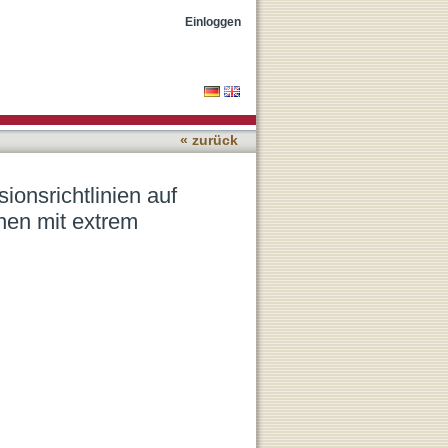
mittierende Hypoxämien von
Einloggen
« zurück
sionsrichtlinien auf
nen mit extrem