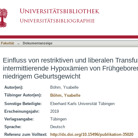
und liberalen Transfusionsrichtlinien auf inter
asiert)
 niedrigem Geburtsgewicht
 Fakultät
→
Dokumentanzeige
Einfluss von restriktiven und liberalen Transfu
intermittierende Hypoxämien von Frühgebore
niedrigem Geburtsgewicht
Autor(en):
Böhm, Ysabelle
Tübinger Autor(en):
Böhm, Ysabelle
Sonstige Beteiligte:
Eberhard Karls Universität Tübingen
Erscheinungsjahr:
2019
Verlagsangabe:
Tübingen
Sprache:
Deutsch
Referenz zum Volltext:
http://dx.doi.org/10.15496/publikation-35020