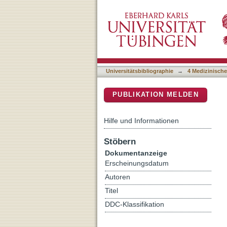
Einfluss von restriktiven 
DSpace Repositorium (Manakin b
Frühgeborenen mit extrem
Universitätsbibliographie
→
4 Medizinische
PUBLIKATION MELDEN
Hilfe und Informationen
Stöbern
Dokumentanzeige
Erscheinungsdatum
Autoren
Titel
DDC-Klassifikation