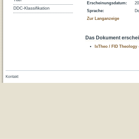
Erscheinungsdatum:
20
DDC-Klassifikation
Sprache:
De
Zur Langanzeige
Das Dokument erschein
IxTheo / FID Theology 
Kontakt