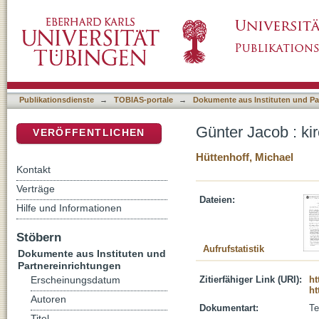
Günter Jacob : kirchliche Praxis in zwei We
DSpace Repositorium (Manakin basiert)
Publikationsdienste
→
TOBIAS-portale
→
Dokumente aus Instituten und Pa
Günter Jacob : ki
VERÖFFENTLICHEN
Hüttenhoff, Michael
Kontakt
Verträge
Dateien:
Hilfe und Informationen
Stöbern
Aufrufstatistik
Dokumente aus Instituten und
Partnereinrichtungen
Zitierfähiger Link (URI):
ht
Erscheinungsdatum
ht
Autoren
Dokumentart:
Te
Titel