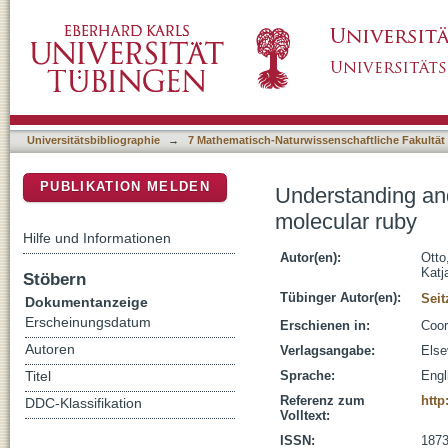
Understanding and exploiting long-lived near
DSpace Repositorium (Manakin basiert)
Universitätsbibliographie
→
7 Mathematisch-Naturwissenschaftliche Fakultät
PUBLIKATION MELDEN
Understanding and 
molecular ruby
Hilfe und Informationen
Autor(en):
Otto
Katj
Stöbern
Tübinger Autor(en):
Seit
Dokumentanzeige
Erscheinungsdatum
Erschienen in:
Coor
Autoren
Verlagsangabe:
Else
Sprache:
Engl
Titel
Referenz zum
http
DDC-Klassifikation
Volltext:
ISSN:
1873