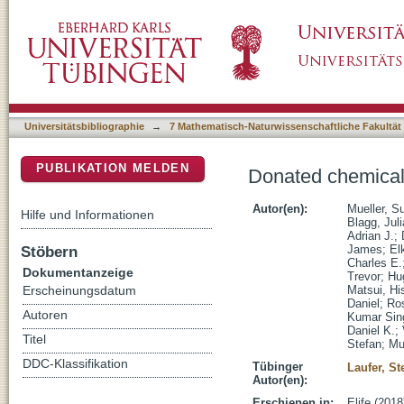
Donated chemical probes for open science
DSpace Repositorium (Manakin basiert)
Universitätsbibliographie
→
7 Mathematisch-Naturwissenschaftliche Fakultät
PUBLIKATION MELDEN
Donated chemical
Autor(en):
Mueller, S
Hilfe und Informationen
Blagg, Jul
Adrian J.
;
Stöbern
James
;
El
Charles E.
Dokumentanzeige
Trevor
;
Hu
Matsui, Hi
Erscheinungsdatum
Daniel
;
Ros
Autoren
Kumar Sin
Daniel K.
;
Titel
Stefan
;
Mu
DDC-Klassifikation
Tübinger
Laufer, St
Autor(en):
Erschienen in:
Elife (2018