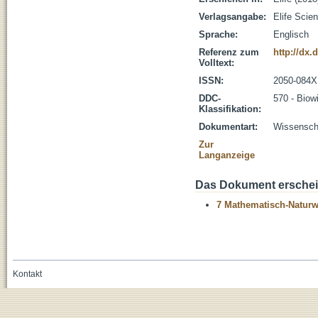
Verlagsangabe:
Elife Scie
Sprache:
Englisch
Referenz zum
http://dx.
Volltext:
ISSN:
2050-084X
DDC-
570 - Biow
Klassifikation:
Dokumentart:
Wissenscha
Zur
Langanzeige
Das Dokument erschein
7 Mathematisch-Naturwi
Kontakt