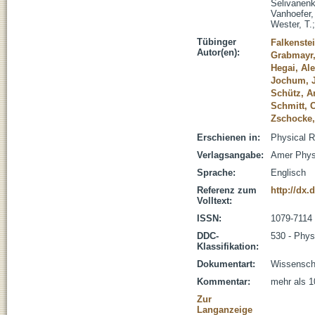
Selivanenk
Vanhoefer,
Wester, T.
Tübinger
Falkenste
Autor(en):
Grabmayr,
Hegai, Al
Jochum, J
Schütz, A
Schmitt, 
Zschocke,
Erschienen in:
Physical R
Verlagsangabe:
Amer Phys
Sprache:
Englisch
Referenz zum
http://dx.
Volltext:
ISSN:
1079-7114
DDC-
530 - Phys
Klassifikation:
Dokumentart:
Wissenscha
Kommentar:
mehr als 1
Zur
Langanzeige