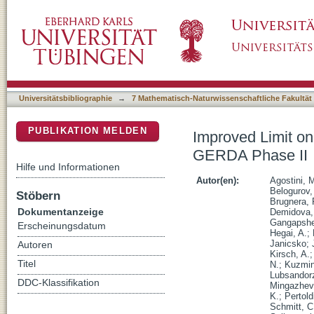
Improved Limit on Neutrinoless Double-ss 
DSpace Repositorium (Manakin basiert)
Universitätsbibliographie
→
7 Mathematisch-Naturwissenschaftliche Fakultät
PUBLIKATION MELDEN
Improved Limit on
GERDA Phase II
Hilfe und Informationen
Autor(en):
Agostini, 
Belogurov,
Stöbern
Brugnera, 
Dokumentanzeige
Demidova,
Gangapshe
Erscheinungsdatum
Hegai, A.
;
Janicsko
;
Autoren
Kirsch, A.
Titel
N.
;
Kuzmin
Lubsandorz
DDC-Klassifikation
Mingazhev
K.
;
Pertoldi
Schmitt, C