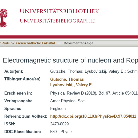
 of nucleon and Roper in soft-wall AdS/QCD
asiert)
h-Naturwissenschaftliche Fakultät
→
Dokumentanzeige
Electromagnetic structure of nucleon and Ro
Autor(en):
Gutsche, Thomas
;
Lyubovitskij, Valery E.
;
Schmi
Tübinger Autor(en):
Gutsche, Thomas
Lyubovitskij, Valery E.
Erschienen in:
Physical Review D (2018), Bd. 97, Article 054011
Verlagsangabe:
Amer Physical Soc
Sprache:
Englisch
Referenz zum Volltext:
http://dx.doi.org/10.1103/PhysRevD.97.054011
ISSN:
2470-0029
DDC-Klassifikation:
530 - Physik