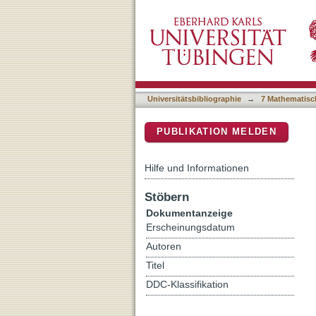
Electromagnetic structure
DSpace Repositorium (Manakin b
Universitätsbibliographie
→
7 Mathematisc
PUBLIKATION MELDEN
Hilfe und Informationen
Stöbern
Dokumentanzeige
Erscheinungsdatum
Autoren
Titel
DDC-Klassifikation