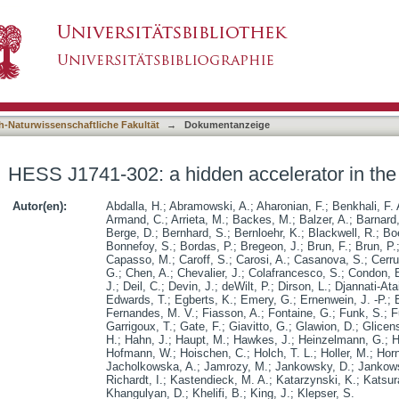
accelerator in the Galactic plane
asiert)
h-Naturwissenschaftliche Fakultät
→
Dokumentanzeige
HESS J1741-302: a hidden accelerator in the
Autor(en):
Abdalla, H.
;
Abramowski, A.
;
Aharonian, F.
;
Benkhali, F. 
Armand, C.
;
Arrieta, M.
;
Backes, M.
;
Balzer, A.
;
Barnard
Berge, D.
;
Bernhard, S.
;
Bernloehr, K.
;
Blackwell, R.
;
Boe
Bonnefoy, S.
;
Bordas, P.
;
Bregeon, J.
;
Brun, F.
;
Brun, P.
Capasso, M.
;
Caroff, S.
;
Carosi, A.
;
Casanova, S.
;
Cerru
G.
;
Chen, A.
;
Chevalier, J.
;
Colafrancesco, S.
;
Condon, 
J.
;
Deil, C.
;
Devin, J.
;
deWilt, P.
;
Dirson, L.
;
Djannati-Atai
Edwards, T.
;
Egberts, K.
;
Emery, G.
;
Ernenwein, J. -P.
;
Fernandes, M. V.
;
Fiasson, A.
;
Fontaine, G.
;
Funk, S.
;
F
Garrigoux, T.
;
Gate, F.
;
Giavitto, G.
;
Glawion, D.
;
Glicens
H.
;
Hahn, J.
;
Haupt, M.
;
Hawkes, J.
;
Heinzelmann, G.
;
H
Hofmann, W.
;
Hoischen, C.
;
Holch, T. L.
;
Holler, M.
;
Horn
Jacholkowska, A.
;
Jamrozy, M.
;
Jankowsky, D.
;
Jankows
Richardt, I.
;
Kastendieck, M. A.
;
Katarzynski, K.
;
Katsur
Khangulyan, D.
;
Khelifi, B.
;
King, J.
;
Klepser, S.