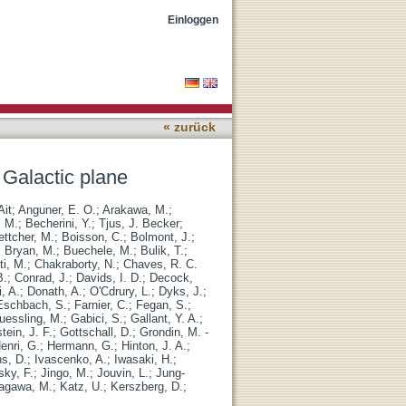
Einloggen
« zurück
 Galactic plane
Ait
;
Anguner, E. O.
;
Arakawa, M.
;
, M.
;
Becherini, Y.
;
Tjus, J. Becker
;
ttcher, M.
;
Boisson, C.
;
Bolmont, J.
;
;
Bryan, M.
;
Buechele, M.
;
Bulik, T.
;
ti, M.
;
Chakraborty, N.
;
Chaves, R. C.
B.
;
Conrad, J.
;
Davids, I. D.
;
Decock,
, A.
;
Donath, A.
;
O'Cdrury, L.
;
Dyks, J.
;
Eschbach, S.
;
Farnier, C.
;
Fegan, S.
;
uessling, M.
;
Gabici, S.
;
Gallant, Y. A.
;
tein, J. F.
;
Gottschall, D.
;
Grondin, M. -
enri, G.
;
Hermann, G.
;
Hinton, J. A.
;
s, D.
;
Ivascenko, A.
;
Iwasaki, H.
;
ky, F.
;
Jingo, M.
;
Jouvin, L.
;
Jung-
agawa, M.
;
Katz, U.
;
Kerszberg, D.
;