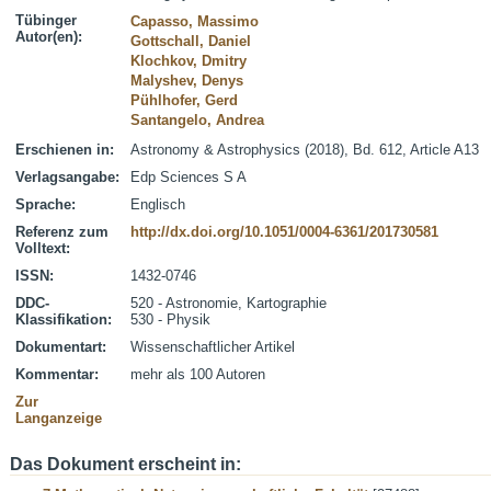
Tübinger
Capasso, Massimo
Autor(en):
Gottschall, Daniel
Klochkov, Dmitry
Malyshev, Denys
Pühlhofer, Gerd
Santangelo, Andrea
Erschienen in:
Astronomy & Astrophysics (2018), Bd. 612, Article A13
Verlagsangabe:
Edp Sciences S A
Sprache:
Englisch
Referenz zum
http://dx.doi.org/10.1051/0004-6361/201730581
Volltext:
ISSN:
1432-0746
DDC-
520 - Astronomie, Kartographie
Klassifikation:
530 - Physik
Dokumentart:
Wissenschaftlicher Artikel
Kommentar:
mehr als 100 Autoren
Zur
Langanzeige
Das Dokument erscheint in: