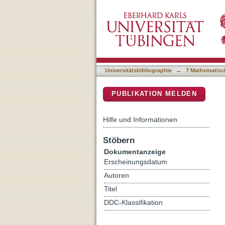
HESS J1741-302: a hidden 
DSpace Repositorium (Manakin b
Universitätsbibliographie
→
7 Mathematisc
PUBLIKATION MELDEN
Hilfe und Informationen
Stöbern
Dokumentanzeige
Erscheinungsdatum
Autoren
Titel
DDC-Klassifikation