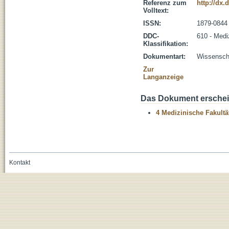
Referenz zum
http://dx.
Volltext:
ISSN:
1879-0844
DDC-
610 - Medi
Klassifikation:
Dokumentart:
Wissenscha
Zur
Langanzeige
Das Dokument erschein
4 Medizinische Fakultä
Kontakt