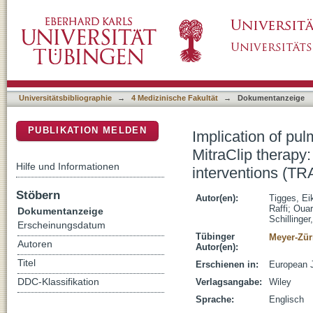
Implication of pulmonary hypertension in pati
DSpace Repositorium (Manakin basiert)
German transcatheter mitral valve interventi
Universitätsbibliographie
→
4 Medizinische Fakultät
→
Dokumentanzeige
PUBLIKATION MELDEN
Implication of pu
MitraClip therapy:
Hilfe und Informationen
interventions (TRA
Stöbern
Autor(en):
Tigges, Ei
Raffi
;
Ouar
Dokumentanzeige
Schillinge
Erscheinungsdatum
Tübinger
Meyer-Zürn
Autoren
Autor(en):
Titel
Erschienen in:
European J
DDC-Klassifikation
Verlagsangabe:
Wiley
Sprache:
Englisch