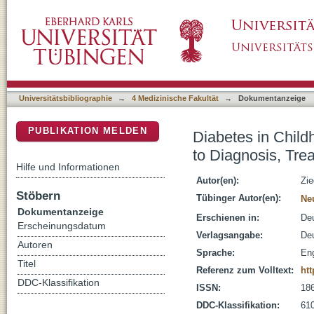
Diabetes in Childhood and Adolescence A Gu
DSpace Repositorium (Manakin basiert)
and Follow-Up
Universitätsbibliographie
→
4 Medizinische Fakultät
→
Dokumentanzeige
PUBLIKATION MELDEN
Diabetes in Chil
to Diagnosis, Tre
Hilfe und Informationen
Autor(en):
Zie
Stöbern
Tübinger Autor(en):
Ne
Dokumentanzeige
Erschienen in:
Deu
Erscheinungsdatum
Verlagsangabe:
Deu
Autoren
Sprache:
Eng
Titel
Referenz zum Volltext:
htt
DDC-Klassifikation
ISSN:
18
DDC-Klassifikation:
610