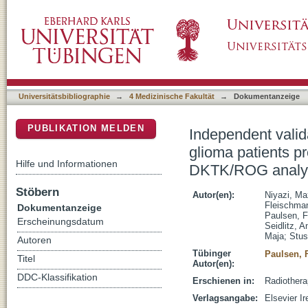
Independent validation of a new reirradiation
DSpace Repositorium (Manakin basiert)
recurrence survival : A multicenter DKTK/RO
Universitätsbibliographie
→
4 Medizinische Fakultät
→
Dokumentanzeige
PUBLIKATION MELDEN
Independent valida
glioma patients pr
Hilfe und Informationen
DKTK/ROG analy
Stöbern
Autor(en):
Niyazi, Ma
Fleischman
Dokumentanzeige
Paulsen, F
Erscheinungsdatum
Seidlitz, A
Maja
;
Stus
Autoren
Tübinger
Paulsen, 
Titel
Autor(en):
DDC-Klassifikation
Erschienen in:
Radiothera
Verlagsangabe:
Elsevier Ir