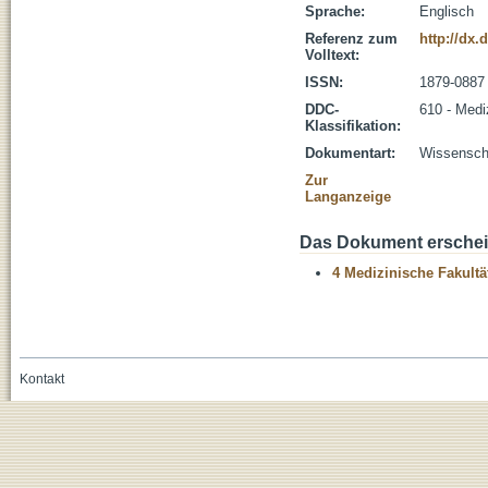
Sprache:
Englisch
Referenz zum
http://dx.
Volltext:
ISSN:
1879-0887
DDC-
610 - Medi
Klassifikation:
Dokumentart:
Wissenscha
Zur
Langanzeige
Das Dokument erschein
4 Medizinische Fakultä
Kontakt