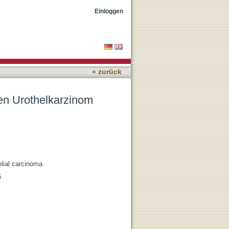
Einloggen
« zurück
en Urothelkarzinom
elial carcinoma
6