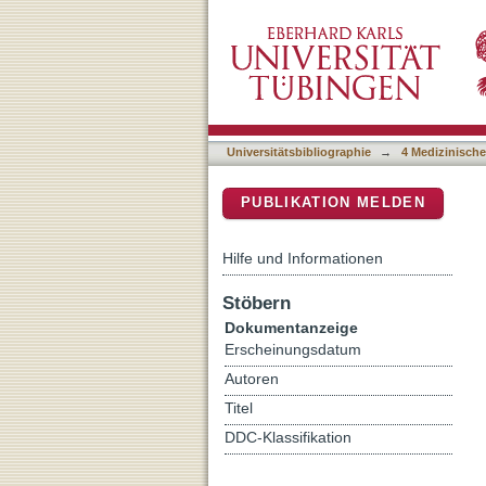
Immuncheckpointinhibitio
DSpace Repositorium (Manakin b
Universitätsbibliographie
→
4 Medizinische
PUBLIKATION MELDEN
Hilfe und Informationen
Stöbern
Dokumentanzeige
Erscheinungsdatum
Autoren
Titel
DDC-Klassifikation