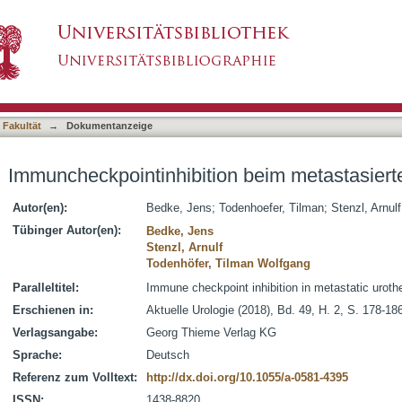
n beim metastasierten Urothelkarzinom
asiert)
 Fakultät
→
Dokumentanzeige
Immuncheckpointinhibition beim metastasiert
Autor(en):
Bedke, Jens
;
Todenhoefer, Tilman
;
Stenzl, Arnulf
Tübinger Autor(en):
Bedke, Jens
Stenzl, Arnulf
Todenhöfer, Tilman Wolfgang
Paralleltitel:
Immune checkpoint inhibition in metastatic uroth
Erschienen in:
Aktuelle Urologie (2018), Bd. 49, H. 2, S. 178-18
Verlagsangabe:
Georg Thieme Verlag KG
Sprache:
Deutsch
Referenz zum Volltext:
http://dx.doi.org/10.1055/a-0581-4395
ISSN:
1438-8820