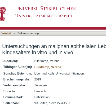
n epithelialen Lebertumormodellen des Kindesa
asiert)
 Fakultät
→
Dokumentanzeige
Untersuchungen an malignen epithelialen Le
Kindesalters in vitro und in vivo
Autor(en):
Ellerkamp, Verena
Tübinger Autor(en):
Ellerkamp, Verena
Sonstige Beteiligte:
Eberhard Karls Universität Tübingen
Erscheinungsjahr:
2019
Verlagsangabe:
Tübingen
Sprache:
Deutsch
Dokumentart:
Habilitation
Seitenzahl:
90 Seiten, Seite IV-XXVIII