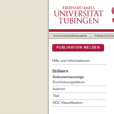
Untersuchungen an maligne
DSpace Repositorium (Manakin b
Universitätsbibliographie
→
4 Medizinische
PUBLIKATION MELDEN
Hilfe und Informationen
Stöbern
Dokumentanzeige
Erscheinungsdatum
Autoren
Titel
DDC-Klassifikation