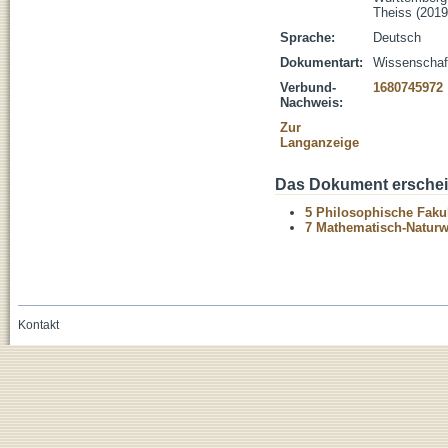
Theiss (2019
Sprache:
Deutsch
Dokumentart:
Wissenschaftl
Verbund-
1680745972
Nachweis:
Zur
Langanzeige
Das Dokument erschein
5 Philosophische Fakul
7 Mathematisch-Naturwi
Kontakt