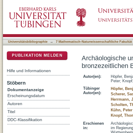
Archäologische und bodenkundliche Untersu
DSpace Repositorium (Manakin basiert)
westlichen Allgäus bei Leutkirch
Universitätsbibliographie
→
7 Mathematisch-Naturwissenschaftliche Fakultät
PUBLIKATION MELDEN
Archäologische u
bronzezeitlichen 
Hilfe und Informationen
Autor(en):
Höpfer, Benj
Peter
;
Knopf
Stöbern
Tübinger
Höpfer, Ben
Dokumentanzeige
Autor(en):
Scherer, Sa
Erscheinungsdatum
Herrmann, 
Autoren
Scholten, 
Kühn, Peter
Titel
Knopf, Tho
DDC-Klassifikation
Erschienen
Archäologisc
in:
im Regierung
Württemberg 