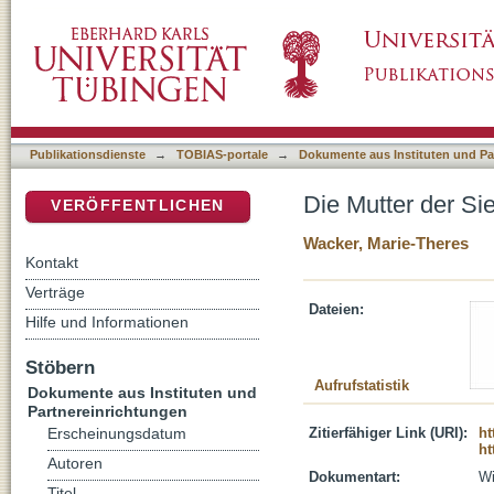
Die Mutter der Sieben : Schmerzensfrau und
DSpace Repositorium (Manakin basiert)
Publikationsdienste
→
TOBIAS-portale
→
Dokumente aus Instituten und Pa
Die Mutter der Si
VERÖFFENTLICHEN
Wacker, Marie-Theres
Kontakt
Verträge
Dateien:
Hilfe und Informationen
Stöbern
Aufrufstatistik
Dokumente aus Instituten und
Partnereinrichtungen
Zitierfähiger Link (URI):
ht
Erscheinungsdatum
ht
Autoren
Dokumentart:
Wi
Titel