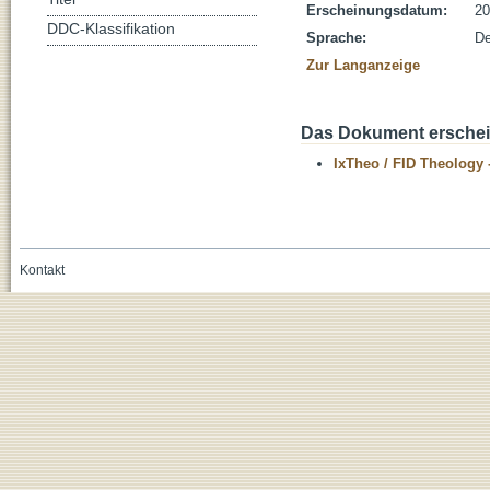
Erscheinungsdatum:
20
DDC-Klassifikation
Sprache:
De
Zur Langanzeige
Das Dokument erschein
IxTheo / FID Theology 
Kontakt