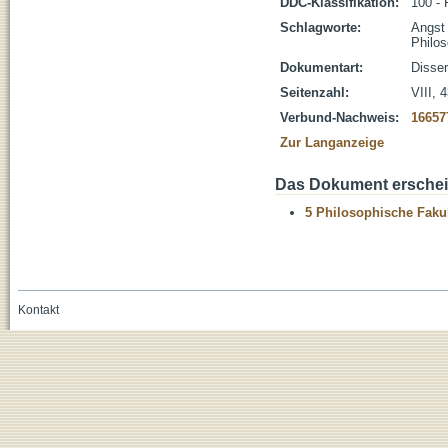
DDC-Klassifikation:
100 - 
Schlagworte:
Angst
Philos
Dokumentart:
Disser
Seitenzahl:
VIII, 
Verbund-Nachweis:
16657
Zur Langanzeige
Das Dokument erschein
5 Philosophische Fakul
Kontakt