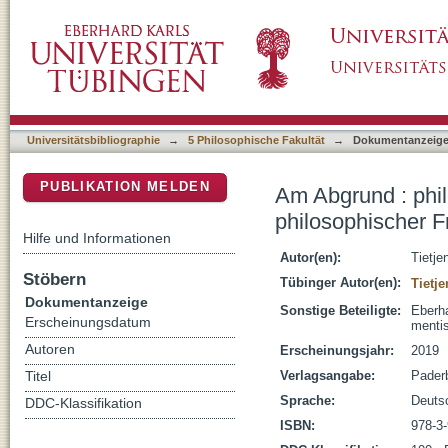
Am Abgrund : philosophische Theorie der Ang
DSpace Repositorium (Manakin basiert)
Universitätsbibliographie
→
5 Philosophische Fakultät
→
Dokumentanzeig
PUBLIKATION MELDEN
Am Abgrund : phi
philosophischer Fr
Hilfe und Informationen
Autor(en):
Tietje
Stöbern
Tübinger Autor(en):
Tietj
Dokumentanzeige
Sonstige Beteiligte:
Eberha
Erscheinungsdatum
menti
Autoren
Erscheinungsjahr:
2019
Verlagsangabe:
Pader
Titel
Sprache:
Deuts
DDC-Klassifikation
ISBN:
978-3