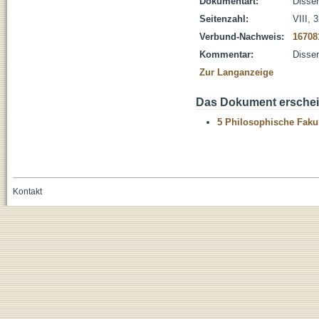
Dokumentart:
Disser
Seitenzahl:
VIII, 
Verbund-Nachweis:
16708
Kommentar:
Disser
Zur Langanzeige
Das Dokument erschein
5 Philosophische Fakul
Kontakt