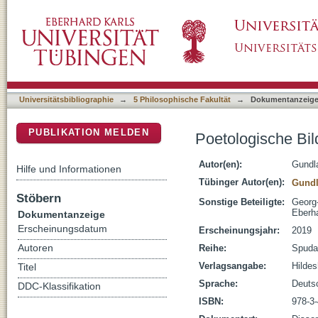
Poetologische Bildersprache in der Zeit des
DSpace Repositorium (Manakin basiert)
Universitätsbibliographie
→
5 Philosophische Fakultät
→
Dokumentanzeig
PUBLIKATION MELDEN
Poetologische Bil
Autor(en):
Gundl
Hilfe und Informationen
Tübinger Autor(en):
Gundl
Stöbern
Sonstige Beteiligte:
Georg
Eberha
Dokumentanzeige
Erscheinungsdatum
Erscheinungsjahr:
2019
Autoren
Reihe:
Spuda
Verlagsangabe:
Hilde
Titel
Sprache:
Deuts
DDC-Klassifikation
ISBN:
978-3