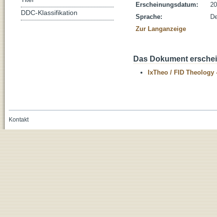
Erscheinungsdatum:
20
DDC-Klassifikation
Sprache:
De
Zur Langanzeige
Das Dokument erschein
IxTheo / FID Theology 
Kontakt