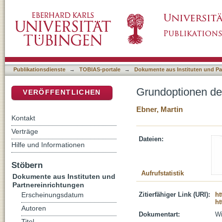
Grundoptionen der historisch-kritischen Exe
DSpace Repositorium (Manakin basiert)
Publikationsdienste
→
TOBIAS-portale
→
Dokumente aus Instituten und Pa
Grundoptionen der
VERÖFFENTLICHEN
Ebner, Martin
Kontakt
Verträge
Dateien:
Hilfe und Informationen
Stöbern
Aufrufstatistik
Dokumente aus Instituten und
Partnereinrichtungen
Zitierfähiger Link (URI):
ht
Erscheinungsdatum
ht
Autoren
Dokumentart:
Wi
Titel