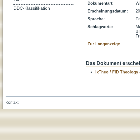
Dokumentart:
Wi
DDC-Klassifikation
Erscheinungsdatum:
20
Sprache:
De
Schlagworte:
Ma
Bi
Fr
Zur Langanzeige
Das Dokument erschein
IxTheo / FID Theology 
Kontakt