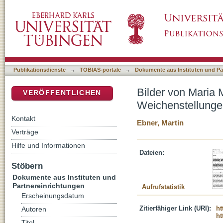
Bilder von Maria Magdalena im Neuen Testam
DSpace Repositorium (Manakin basiert)
Publikationsdienste
→
TOBIAS-portale
→
Dokumente aus Instituten und Pa
Bilder von Maria 
VERÖFFENTLICHEN
Weichenstellung
Kontakt
Ebner, Martin
Verträge
Hilfe und Informationen
Dateien:
Stöbern
Dokumente aus Instituten und
Partnereinrichtungen
Aufrufstatistik
Erscheinungsdatum
Zitierfähiger Link (URI):
ht
Autoren
ht
Titel