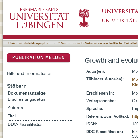
Growth and evolution of satellites in a Jovia
DSpace Repositorium (Manakin basiert)
Universitätsbibliographie
→
7 Mathematisch-Naturwissenschaftliche Fakultät
PUBLIKATION MELDEN
Growth and evoluti
Autor(en):
Mor
Hilfe und Informationen
Tübinger Autor(en):
Mo
Kl
Stöbern
Dokumentanzeige
Erschienen in:
Mon
Erscheinungsdatum
Verlagsangabe:
Oxf
Autoren
Sprache:
Eng
Titel
Referenz zum Volltext:
htt
ISSN:
13
DDC-Klassifikation
DDC-Klassifikation:
520
530