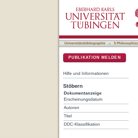
Gewaltzeiten. Violence in
DSpace Repositorium (Manakin b
Existence (carm. 11)
Universitätsbibliographie
→
5 Philosophisc
PUBLIKATION MELDEN
Hilfe und Informationen
Stöbern
Dokumentanzeige
Erscheinungsdatum
Autoren
Titel
DDC-Klassifikation