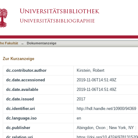
 an Erotic Landscape: Catullus, Caesar and th
asiert)
he Fakultät
→
Dokumentanzeige
Zur Kurzanzeige
dc.contributor.author
Kirstein, Robert
dc.date.accessioned
2019-11-06T14:51:49Z
dc.date.available
2019-11-06T14:51:49Z
dc.date.issued
2017
dc.identifier.uri
http://hdl.handle.net/10900/94369
dc.language.iso
en
dc.publisher
Abingdon, Oxon ; New York, NY :
dc.relation.uri
https://doi.org/10.4324/97813152