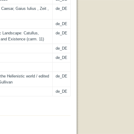
 Caesar, Gaius Iulius , Zeit ,
de_DE
de_DE
ic Landscape: Catullus,
de_DE
 and Existence (carm. 11)
de_DE
de_DE
the Hellenistic world / edited
de_DE
ullivan
de_DE