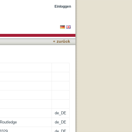
e Borders of Empire and
Einloggen
« zurück
de_DE
 Routledge
de_DE
08329
de_DE