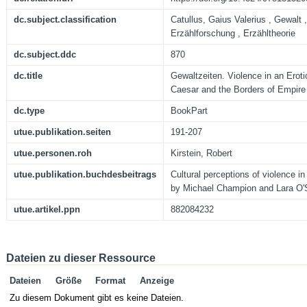
dc.subject.classification
Catullus, Gaius Valerius , Gewalt ,
Erzählforschung , Erzähltheorie
dc.subject.ddc
870
dc.title
Gewaltzeiten. Violence in an Erot
Caesar and the Borders of Empire
dc.type
BookPart
utue.publikation.seiten
191-207
utue.personen.roh
Kirstein, Robert
utue.publikation.buchdesbeitrags
Cultural perceptions of violence in 
by Michael Champion and Lara O'S
utue.artikel.ppn
882084232
Dateien zu dieser Ressource
Dateien
Größe
Format
Anzeige
Zu diesem Dokument gibt es keine Dateien.