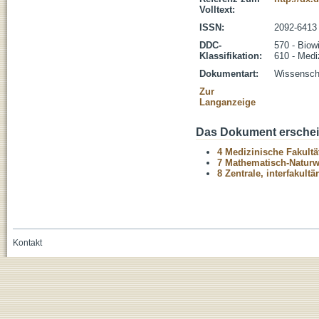
Volltext:
ISSN:
2092-6413
DDC-
570 - Biow
Klassifikation:
610 - Medi
Dokumentart:
Wissenscha
Zur
Langanzeige
Das Dokument erschein
4 Medizinische Fakultä
7 Mathematisch-Naturwi
8 Zentrale, interfakult
Kontakt