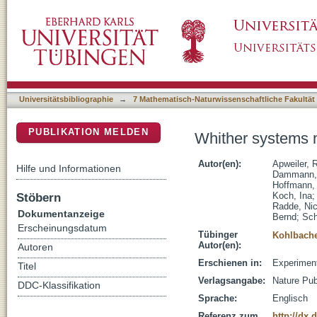
Whither systems medicine?
DSpace Repositorium (Manakin basiert)
Universitätsbibliographie
→
7 Mathematisch-Naturwissenschaftliche Fakultät
PUBLIKATION MELDEN
Whither systems 
Autor(en):
Apweiler, R
Hilfe und Informationen
Dammann, 
Hoffmann,
Stöbern
Koch, Ina
Radde, Nic
Dokumentanzeige
Bernd
;
Sch
Erscheinungsdatum
Tübinger
Kohlbache
Autor(en):
Autoren
Erschienen in:
Experiment
Titel
Verlagsangabe:
Nature Pub
DDC-Klassifikation
Sprache:
Englisch
Referenz zum
http://dx