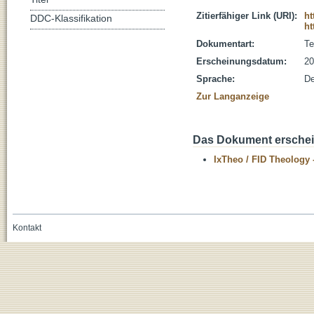
Zitierfähiger Link (URI):
ht
DDC-Klassifikation
ht
Dokumentart:
Te
Erscheinungsdatum:
20
Sprache:
De
Zur Langanzeige
Das Dokument erschein
IxTheo / FID Theology 
Kontakt