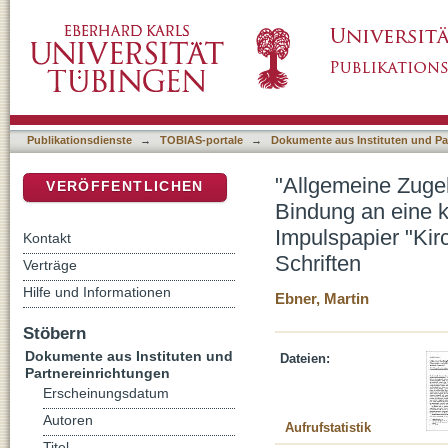
"Allgemeine Zugehörigkeit" oder: Christentum
DSpace Repositorium (Manakin basiert)
Gemeinde! : eine Stellungnahme zum Impulspa
paulinischen Schriften
Publikationsdienste
→
TOBIAS-portale
→
Dokumente aus Instituten und Pa
"Allgemeine Zugeh
VERÖFFENTLICHEN
Bindung an eine 
Impulspapier "Kir
Kontakt
Schriften
Verträge
Hilfe und Informationen
Ebner, Martin
Stöbern
Dokumente aus Instituten und
Dateien:
Partnereinrichtungen
Erscheinungsdatum
Autoren
Aufrufstatistik
Titel