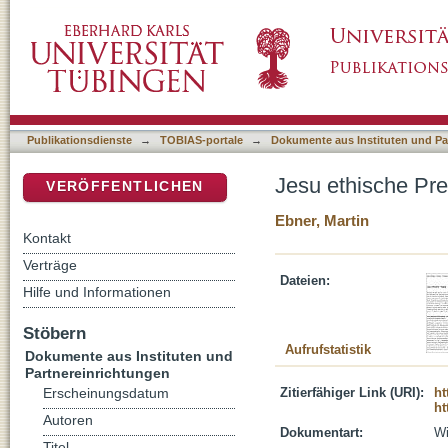
Jesu ethische Predigt
DSpace Repositorium (Manakin basiert)
Publikationsdienste
→
TOBIAS-portale
→
Dokumente aus Instituten und Pa
Jesu ethische Pre
VERÖFFENTLICHEN
Ebner, Martin
Kontakt
Verträge
Dateien:
Hilfe und Informationen
Stöbern
Aufrufstatistik
Dokumente aus Instituten und
Partnereinrichtungen
Zitierfähiger Link (URI):
ht
Erscheinungsdatum
ht
Autoren
Dokumentart:
Wi
Titel