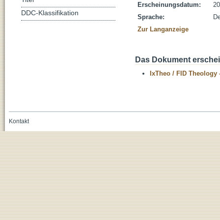
Erscheinungsdatum:
20
DDC-Klassifikation
Sprache:
De
Zur Langanzeige
Das Dokument erschein
IxTheo / FID Theology 
Kontakt