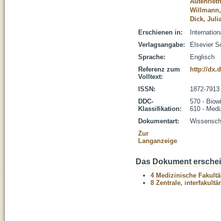
Autenrieth
Willmann,
Dick, Juli
Erschienen in:
Internation
Verlagsangabe:
Elsevier S
Sprache:
Englisch
Referenz zum
http://dx.
Volltext:
ISSN:
1872-7913
DDC-
570 - Biow
Klassifikation:
610 - Medi
Dokumentart:
Wissenscha
Zur
Langanzeige
Das Dokument erschein
4 Medizinische Fakultä
8 Zentrale, interfakult