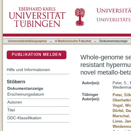
Whole-genome sequencing enabling the detecti
DSpace Repositorium (Manakin basiert)
werkmanii strain harbouring a novel metallo
Universitätsbibliographie
→
4 Medizinische Fakultät
→
Dokumentanzeige
PUBLIKATION MELDEN
Whole-genome sequ
resistant hypermu
Hilfe und Informationen
novel metallo-be
Stöbern
Autor(en):
Peter, S.
;
Weidenmai
Dokumentanzeige
Erscheinungsdatum
Tübinger
Peter, Sil
Autor(en):
Oberhettin
Autoren
Vogel, Wi
Titel
Dörfel, Da
Marschal,
DDC-Klassifikation
Liese, Jan
Weidenmai