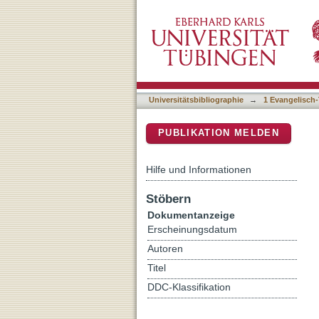
Tradition(en) im alten Isr
DSpace Repositorium (Manakin b
Universitätsbibliographie
→
1 Evangelisch-
PUBLIKATION MELDEN
Hilfe und Informationen
Stöbern
Dokumentanzeige
Erscheinungsdatum
Autoren
Titel
DDC-Klassifikation