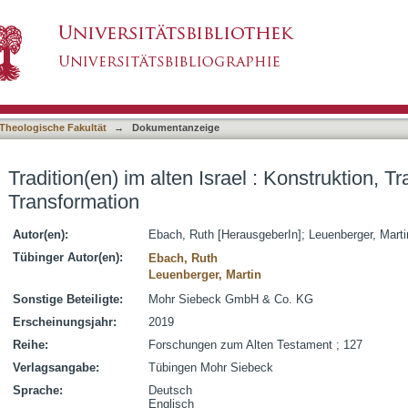
ael : Konstruktion, Transmission und Transforma
asiert)
Theologische Fakultät
→
Dokumentanzeige
Tradition(en) im alten Israel : Konstruktion, 
Transformation
Autor(en):
Ebach, Ruth [HerausgeberIn]
;
Leuenberger, Marti
Tübinger Autor(en):
Ebach, Ruth
Leuenberger, Martin
Sonstige Beteiligte:
Mohr Siebeck GmbH & Co. KG
Erscheinungsjahr:
2019
Reihe:
Forschungen zum Alten Testament ; 127
Verlagsangabe:
Tübingen Mohr Siebeck
Sprache:
Deutsch
Englisch