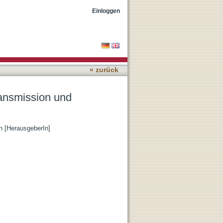
tion
Einloggen
« zurück
Transmission und
n [HerausgeberIn]