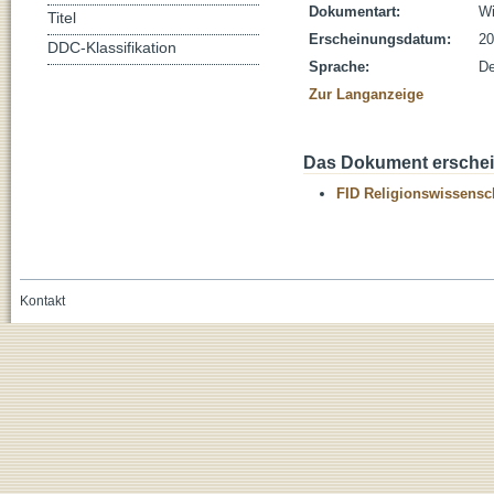
Dokumentart:
Wi
Titel
Erscheinungsdatum:
20
DDC-Klassifikation
Sprache:
De
Zur Langanzeige
Das Dokument erschein
FID Religionswissensch
Kontakt