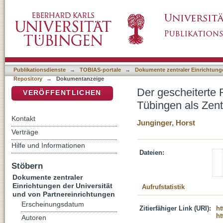
Der gescheiterte Religionsgründer : Jakob W
DSpace Repositorium (Manakin basiert)
Deutschgläubigen
Publikationsdienste
→
TOBIAS-portale
→
Dokumente zentraler Einrichtunge
Repository
→
Dokumentanzeige
Der gescheiterte 
VERÖFFENTLICHEN
Tübingen als Zen
Kontakt
Junginger, Horst
Verträge
Hilfe und Informationen
Dateien:
Stöbern
Dokumente zentraler
Einrichtungen der Universität
Aufrufstatistik
und von Partnereinrichtungen
Erscheinungsdatum
Zitierfähiger Link (URI):
ht
ht
Autoren