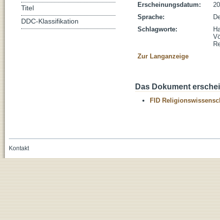
Erscheinungsdatum:
20
Titel
Sprache:
De
DDC-Klassifikation
Schlagworte:
Ha
Vö
Re
Zur Langanzeige
Das Dokument erschein
FID Religionswissensch
Kontakt