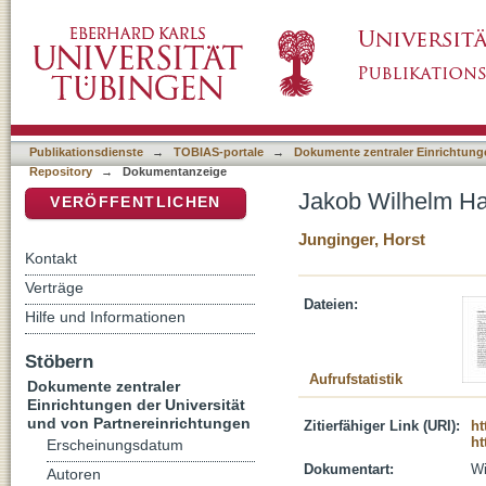
Jakob Wilhelm Hauer
DSpace Repositorium (Manakin basiert)
Publikationsdienste
→
TOBIAS-portale
→
Dokumente zentraler Einrichtunge
Repository
→
Dokumentanzeige
Jakob Wilhelm H
VERÖFFENTLICHEN
Junginger, Horst
Kontakt
Verträge
Dateien:
Hilfe und Informationen
Stöbern
Aufrufstatistik
Dokumente zentraler
Einrichtungen der Universität
und von Partnereinrichtungen
Zitierfähiger Link (URI):
ht
ht
Erscheinungsdatum
Dokumentart:
Wi
Autoren